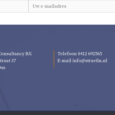
Consultancy B.V.
Telefoon 0412 692565
traat 37
E-mail
info@straefin.nl
Oss