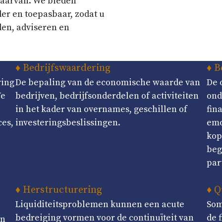
 daarvan. We bieden
der en toepasbaar, zodat u
den, adviseren en
♦ Bedrijfswaardering
♦ B
ring
De bepaling van de economische waarde van
De 
We
bedrijven, bedrijfsonderdelen of activiteiten
ond
in het kader van overnames, geschillen of
fin
ces,
investeringsbeslissingen.
emo
kop
beg
part
♦ Herstructurering
♦ Q
Liquiditeitsproblemen kunnen een acute
Som
bedreiging vormen voor de continuïteit van
de 
en