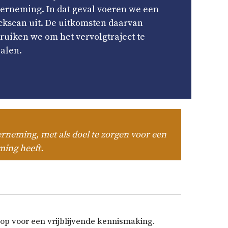
erneming. In dat geval voeren we een
ckscan uit. De uitkomsten daarvan
ruiken we om het vervolgtraject te
alen.
derneming, met als doel te zorgen voor een
ing heeft.
p voor een vrijblijvende kennismaking.