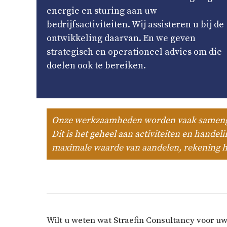
energie en sturing aan uw
bedrijfsactiviteiten. Wij assisteren u bij de
ontwikkeling daarvan. En we geven
strategisch en operationeel advies om die
doelen ook te bereiken.
Onze werkzaamheden worden vaak sameng
Dit is het geheel aan activiteiten en hande
maximale waarde van aandelen, rekening h
Wilt u weten wat Straefin Consultancy voor 