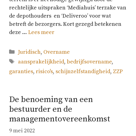
rechtelijke uitspraken ‘Mediahuis’ terzake van
de depothouders en ‘Deliveroo’ voor wat
betreft de bezorgers. Kort gezegd betekenen
deze …
Lees meer
Categorieën
Juridisch
,
Overname
Tags
aansprakelijkheid
,
bedrijfsovername
,
garanties
,
risico's
,
schijnzelfstandigheid
,
ZZP
De benoeming van een
bestuurder en de
managementovereenkomst
9 mei 2022