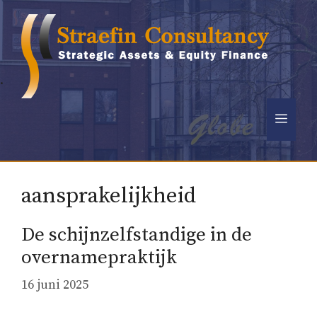
Ga
naar
de
inhoud
.
Men
aansprakelijkheid
De schijnzelfstandige in de
overnamepraktijk
16 juni 2025