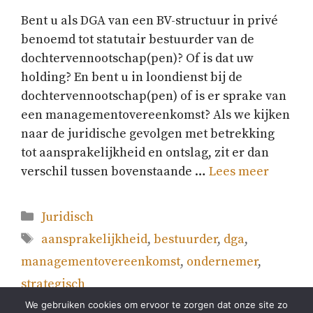
Bent u als DGA van een BV-structuur in privé
benoemd tot statutair bestuurder van de
dochtervennootschap(pen)? Of is dat uw
holding? En bent u in loondienst bij de
dochtervennootschap(pen) of is er sprake van
een managementovereenkomst? Als we kijken
naar de juridische gevolgen met betrekking
tot aansprakelijkheid en ontslag, zit er dan
verschil tussen bovenstaande …
Lees meer
Categorieën
Juridisch
Tags
aansprakelijkheid
,
bestuurder
,
dga
,
managementovereenkomst
,
ondernemer
,
strategisch
We gebruiken cookies om ervoor te zorgen dat onze site zo