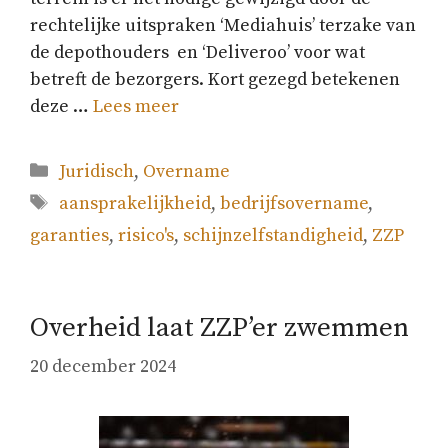
rechtelijke uitspraken ‘Mediahuis’ terzake van
de depothouders en ‘Deliveroo’ voor wat
betreft de bezorgers. Kort gezegd betekenen
deze …
Lees meer
Categorieën
Juridisch
,
Overname
Tags
aansprakelijkheid
,
bedrijfsovername
,
garanties
,
risico's
,
schijnzelfstandigheid
,
ZZP
Overheid laat ZZP’er zwemmen
20 december 2024