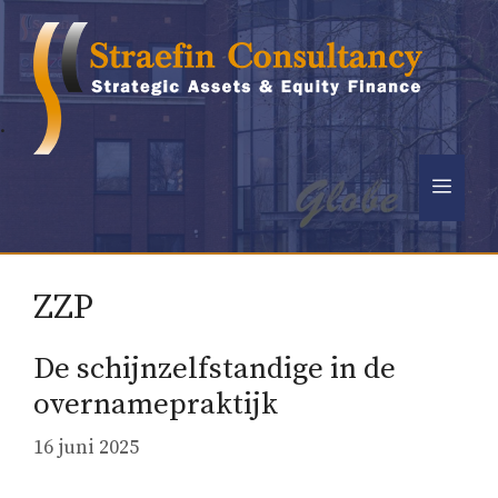
Ga
naar
de
inhoud
.
Men
ZZP
De schijnzelfstandige in de
overnamepraktijk
16 juni 2025