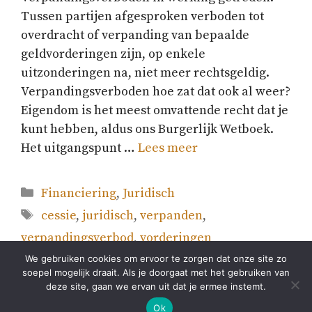
Tussen partijen afgesproken verboden tot
overdracht of verpanding van bepaalde
geldvorderingen zijn, op enkele
uitzonderingen na, niet meer rechtsgeldig.
Verpandingsverboden hoe zat dat ook al weer?
Eigendom is het meest omvattende recht dat je
kunt hebben, aldus ons Burgerlijk Wetboek.
Het uitgangspunt …
Lees meer
Categorieën
Financiering
,
Juridisch
Tags
cessie
,
juridisch
,
verpanden
,
verpandingsverbod
,
vorderingen
We gebruiken cookies om ervoor te zorgen dat onze site zo
soepel mogelijk draait. Als je doorgaat met het gebruiken van
deze site, gaan we ervan uit dat je ermee instemt.
© 2026 Straefin Consultancy - Webdesign
Albus
Webdesign
Ok