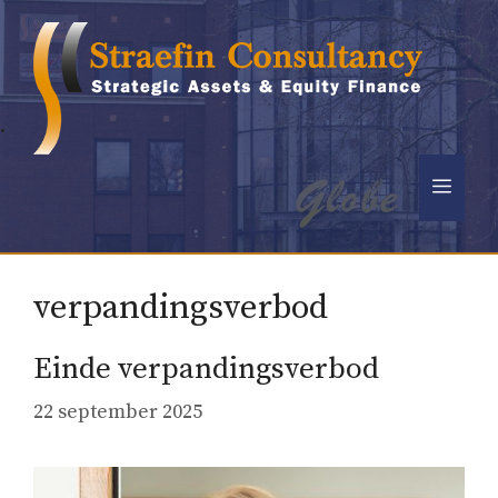
Ga
naar
de
inhoud
.
Men
verpandingsverbod
Einde verpandingsverbod
22 september 2025