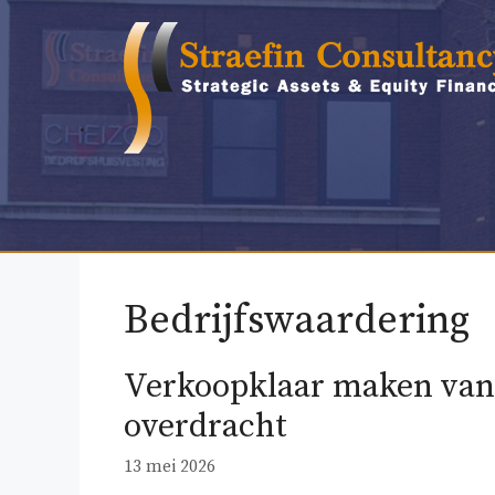
Ga
naar
de
inhoud
.
Bedrijfswaardering
Verkoopklaar maken van j
overdracht
13 mei 2026