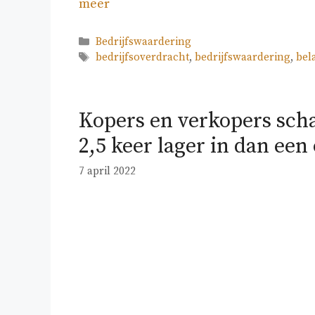
meer
Categorieën
Bedrijfswaardering
Tags
bedrijfsoverdracht
,
bedrijfswaardering
,
bel
Kopers en verkopers scha
2,5 keer lager in dan ee
7 april 2022