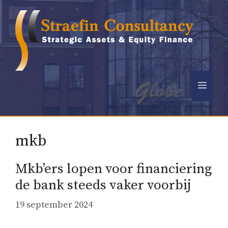
Ga
naar
de
inhoud
.
Men
mkb
Mkb’ers lopen voor financiering
de bank steeds vaker voorbij
19 september 2024