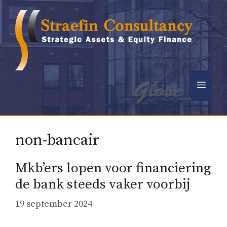
Ga
naar
de
inhoud
.
Men
non-bancair
Mkb’ers lopen voor financiering
de bank steeds vaker voorbij
19 september 2024